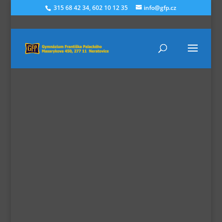
315 68 42 34, 602 10 12 35
info@gfp.cz
Vývojářské
nástroje od
JetBrains