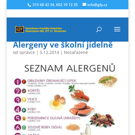
315 68 42 34, 602 10 12 35
info@gfp.cz
Alergeny ve školní jídelně
od
správce
|
5.12.2014
|
Nezařazené