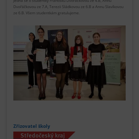
Jedná se o studentky Františku Dvořáčkovou ze 4.B, Annu
Dvořáčkovou ze 7.A, Terezii Sládkovou ze 6.B a Annu Slavíkovou
ze 6.B. Všem studentkám gratulujeme.
Zřizovatel školy