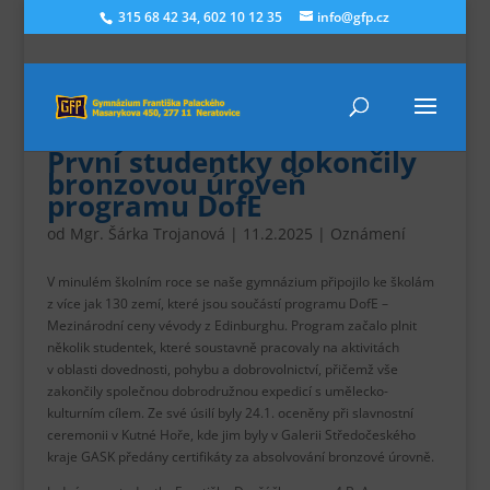
315 68 42 34, 602 10 12 35
info@gfp.cz
První studentky dokončily
bronzovou úroveň
programu DofE
od
Mgr. Šárka Trojanová
|
11.2.2025
|
Oznámení
V minulém školním roce se naše gymnázium připojilo ke školám
z více jak 130 zemí, které jsou součástí programu DofE –
Mezinárodní ceny vévody z Edinburghu. Program začalo plnit
několik studentek, které soustavně pracovaly na aktivitách
v oblasti dovednosti, pohybu a dobrovolnictví, přičemž vše
zakončily společnou dobrodružnou expedicí s umělecko-
kulturním cílem. Ze své úsilí byly 24.1. oceněny při slavnostní
ceremonii v Kutné Hoře, kde jim byly v Galerii Středočeského
kraje GASK předány certifikáty za absolvování bronzové úrovně.