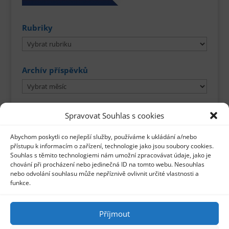
Rubriky
Rubriky
Archív příspěvků
Archív
příspěvků
Spravovat Souhlas s cookies
Abychom poskytli co nejlepší služby, používáme k ukládání a/nebo
přístupu k informacím o zařízení, technologie jako jsou soubory cookies.
Souhlas s těmito technologiemi nám umožní zpracovávat údaje, jako je
chování při procházení nebo jedinečná ID na tomto webu. Nesouhlas
nebo odvolání souhlasu může nepříznivě ovlivnit určité vlastnosti a
funkce.
Příjmout